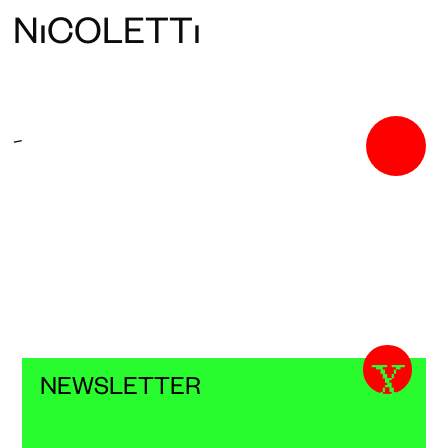
N
ı
COLETT
ı
-
X
NEWSLETTER