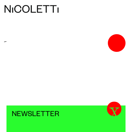
N
ı
COLETT
ı
-
X
NEWSLETTER