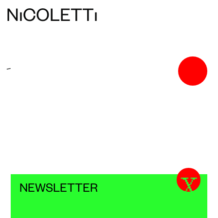
N
ı
COLETT
ı
-
X
NEWSLETTER